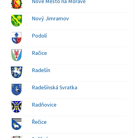
Nové Město na Moravě
Nový Jimramov
Podolí
Račice
Radešín
Radešínská Svratka
Radňovice
Řečice