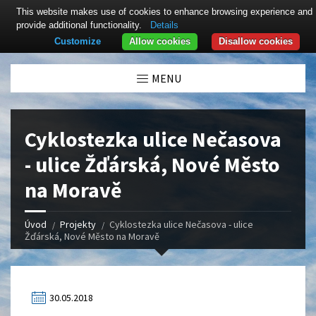
This website makes use of cookies to enhance browsing experience and
provide additional functionality.
Details
Customize
Allow cookies
Disallow cookies
Click here to revoke the Cookie consent
MENU
Cyklostezka ulice Nečasova
- ulice Žďárská, Nové Město
na Moravě
Úvod
Projekty
Cyklostezka ulice Nečasova - ulice
Žďárská, Nové Město na Moravě
30.05.2018