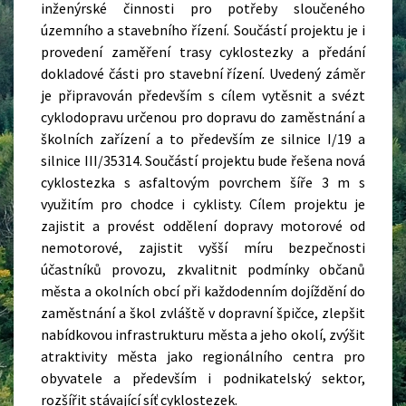
inženýrské činnosti pro potřeby sloučeného
územního a stavebního řízení. Součástí projektu je i
provedení zaměření trasy cyklostezky a předání
dokladové části pro stavební řízení. Uvedený záměr
je připravován především s cílem vytěsnit a svézt
cyklodopravu určenou pro dopravu do zaměstnání a
školních zařízení a to především ze silnice I/19 a
silnice III/35314. Součástí projektu bude řešena nová
cyklostezka s asfaltovým povrchem šíře 3 m s
využitím pro chodce i cyklisty. Cílem projektu je
zajistit a provést oddělení dopravy motorové od
nemotorové, zajistit vyšší míru bezpečnosti
účastníků provozu, zkvalitnit podmínky občanů
města a okolních obcí při každodenním dojíždění do
zaměstnání a škol zvláště v dopravní špičce, zlepšit
nabídkovou infrastrukturu města a jeho okolí, zvýšit
atraktivity města jako regionálního centra pro
obyvatele a především i podnikatelský sektor,
rozšířit stávající síť cyklostezek.