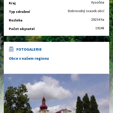
Vysočina
Kraj
Dobrovolný svazek obcí
Typ sdružení
29154 ha
Rozloha
19248
Počet obyvatel
FOTOGALERIE
Obce v našem regionu