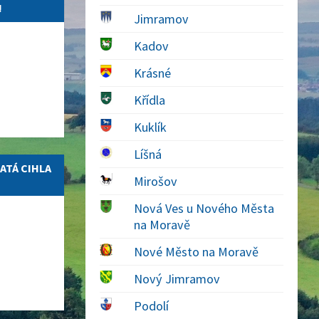
!
Jimramov
Kadov
Krásné
Křídla
Kuklík
Líšná
ATÁ CIHLA
Mirošov
Nová Ves u Nového Města
na Moravě
Nové Město na Moravě
Nový Jimramov
Podolí