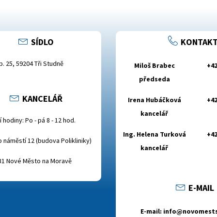
SÍDLO
KONTAKT
.p. 25, 59204 Tři Studně
Miloš Brabec
+42
předseda
KANCELÁŘ
Irena Hubáčková
+42
kancelář
 hodiny: Po - pá 8 - 12 hod.
Ing. Helena Turková
+42
o náměstí 12 (budova Polikliniky)
kancelář
31 Nové Město na Moravě
E-MAIL
E-mail: info@novomest