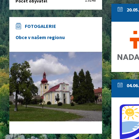
19248
Počet obyvatel
20.05
FOTOGALERIE
Obce v našem regionu
04.06