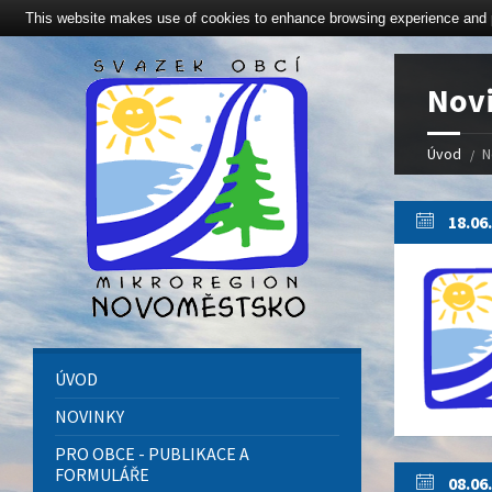
This website makes use of cookies to enhance browsing experience and pr
Click here to revoke the Cookie consent
Nov
Úvod
N
18.06
ÚVOD
NOVINKY
PRO OBCE - PUBLIKACE A
FORMULÁŘE
08.06