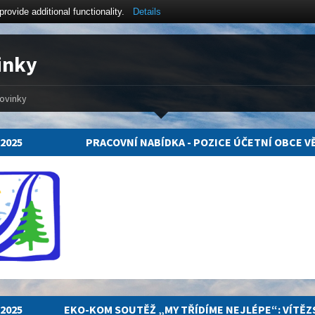
ovide additional functionality.
Details
inky
ovinky
.2025
PRACOVNÍ NABÍDKA - POZICE ÚČETNÍ OBCE V
.2025
EKO-KOM SOUTĚŽ „MY TŘÍDÍME NEJLÉPE“: VÍTĚZ