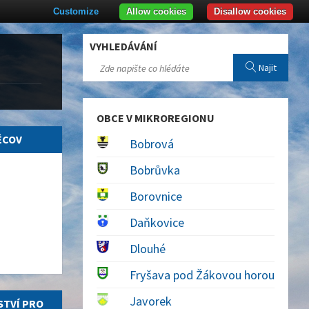
Customize
Allow cookies
Disallow cookies
VYHLEDÁVÁNÍ
Najit
OBCE V MIKROREGIONU
ĚCOV
Bobrová
Bobrůvka
Borovnice
Daňkovice
Dlouhé
Fryšava pod Žákovou horou
Javorek
STVÍ PRO