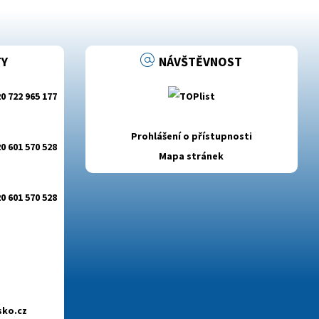
Y
NÁVŠTĚVNOST
0 722 965 177
Prohlášení o přístupnosti
0 601 570 528
Mapa stránek
0 601 570 528
sko.cz