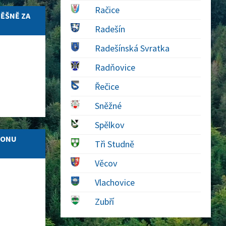
Račice
PĚŠNĚ ZA
Radešín
Radešínská Svratka
Radňovice
Řečice
Sněžné
Spělkov
IONU
Tři Studně
Věcov
Vlachovice
Zubří