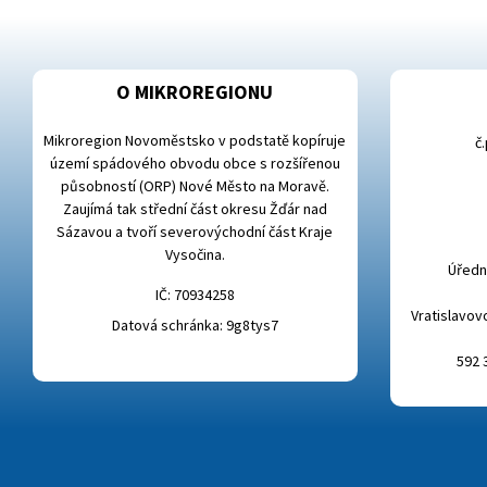
O MIKROREGIONU
Mikroregion Novoměstsko v podstatě kopíruje
č
území spádového obvodu obce s rozšířenou
působností (ORP) Nové Město na Moravě.
Zaujímá tak střední část okresu Žďár nad
Sázavou a tvoří severovýchodní část Kraje
Vysočina.
Úřední
IČ: 70934258
Vratislavov
Datová schránka: 9g8tys7
592 