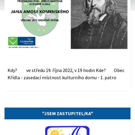
Kdy? ve středu 19. října 2022, v 19 hodin Kde? Obec
Křídla - zasedací místnost kulturního domu - 1. patro
15.10.2022
"JSEM ZASTUPITEL/KA"