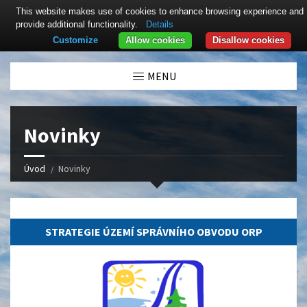
This website makes use of cookies to enhance browsing experience and
provide additional functionality.
Details
Customize
Allow cookies
Disallow cookies
Click here to revoke the Cookie consent
MENU
Novinky
Úvod
Novinky
18.11.2022
STRATEGIE ÚZEMÍ SPRÁVNÍHO OBVODU ORP