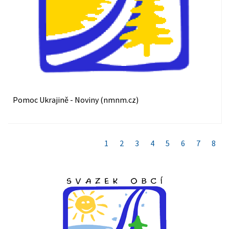
Pomoc Ukrajině - Noviny (nmnm.cz)
1
2
3
4
5
6
7
8