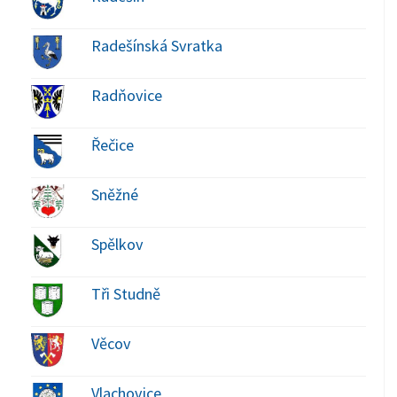
Radešínská Svratka
Radňovice
Řečice
Sněžné
Spělkov
Tři Studně
Věcov
Vlachovice