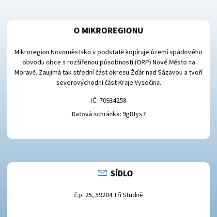
O MIKROREGIONU
Mikroregion Novoměstsko v podstatě kopíruje území spádového
obvodu obce s rozšířenou působností (ORP) Nové Město na
Moravě. Zaujímá tak střední část okresu Žďár nad Sázavou a tvoří
severovýchodní část Kraje Vysočina.
IČ: 70934258
Datová schránka: 9g8tys7
SÍDLO
č.p. 25, 59204 Tři Studně