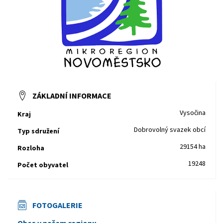
ZÁKLADNÍ INFORMACE
Vysočina
Kraj
Dobrovolný svazek obcí
Typ sdružení
29154 ha
Rozloha
19248
Počet obyvatel
FOTOGALERIE
Obce v našem regionu